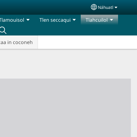
Náhuatl
Select your lang
Tlamouisol
Tlen seccaqui
Tlahcuilol
caa in coconeh