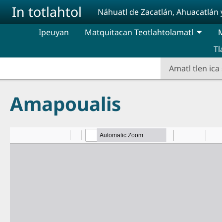
Pasar al contenido principal
In totlahtol
Náhuatl de Zacatlán, Ahuacatlán 
Ipeuyan
Matquitacan Teotlahtolamatl
M
Tl
Amatl tlen ic
Amapoualis