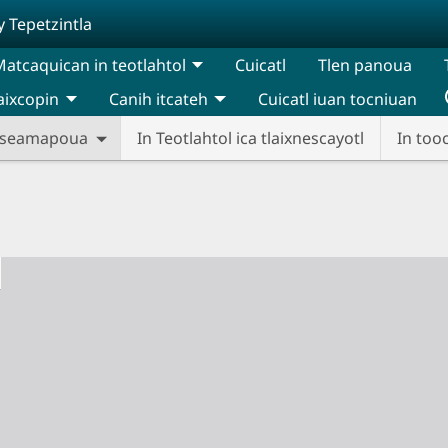
y Tepetzintla
atcaquican in teotlahtol
Cuicatl
Tlen panoua
aixcopin
Canih itcateh
Cuicatl iuan tocniuan
a seamapoua
In Teotlahtol ica tlaixnescayotl
In too