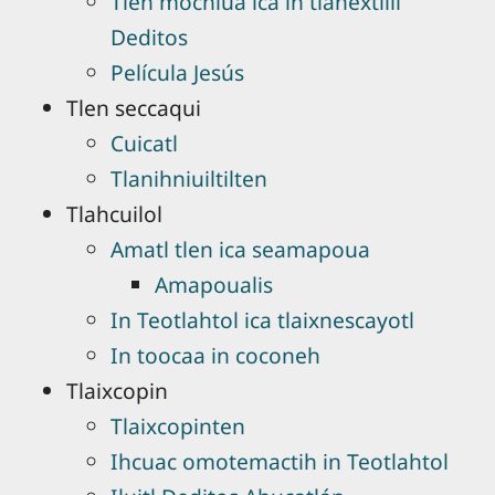
Tlen mochiua ica in tlanextilil
Deditos
Película Jesús
Tlen seccaqui
Cuicatl
Tlanihniuiltilten
Tlahcuilol
Amatl tlen ica seamapoua
Amapoualis
In Teotlahtol ica tlaixnescayotl
In toocaa in coconeh
Tlaixcopin
Tlaixcopinten
Ihcuac omotemactih in Teotlahtol