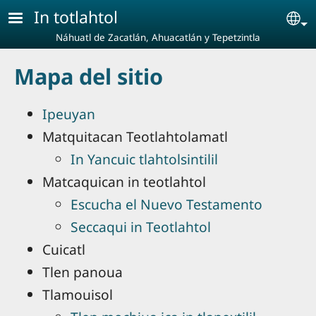
Pasar al contenido principal
In totlahtol
Se
Náhuatl de Zacatlán, Ahuacatlán y Tepetzintla
Mapa del sitio
Ipeuyan
Matquitacan Teotlahtolamatl
In Yancuic tlahtolsintilil
Matcaquican in teotlahtol
Escucha el Nuevo Testamento
Seccaqui in Teotlahtol
Cuicatl
Tlen panoua
Tlamouisol