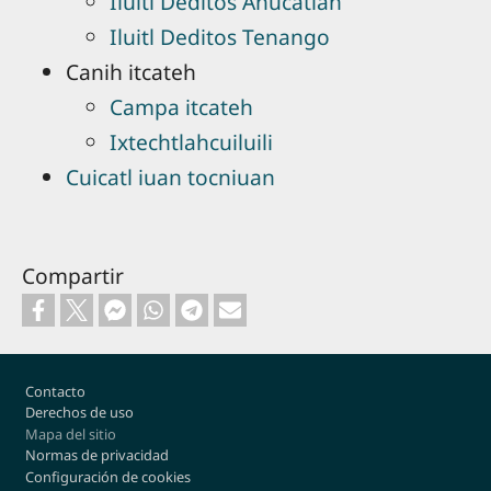
Iluitl Deditos Ahucatlán
Iluitl Deditos Tenango
Canih itcateh
Campa itcateh
Ixtechtlahcuiluili
Cuicatl iuan tocniuan
Compartir
Footer
Contacto
Derechos de uso
Mapa del sitio
Normas de privacidad
Configuración de cookies