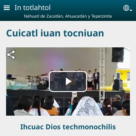
Pasar al contenido principal
In totlahtol
Se
Náhuatl de Zacatlán, Ahuacatlán y Tepetzintla
Cuicatl iuan tocniuan
Archivo de vídeo
Reproducir
Vídeo
Ihcuac Dios techmonochilis