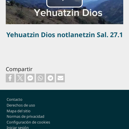
Reproducir
Vídeo
Yehuatzin Dios notlanetzin Sal. 27.1
Compartir
Footer
Contacto
Derechos de uso
Mapa del sitio
Normas de privacidad
Configuración de cookies
Iniciar sesión